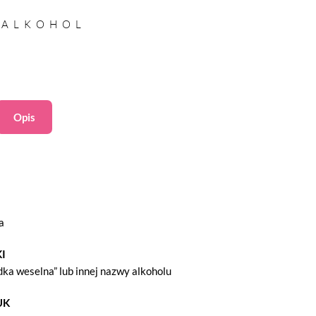
 ALKOHOL
Opis
a
I
ka weselna” lub innej nazwy alkoholu
UK