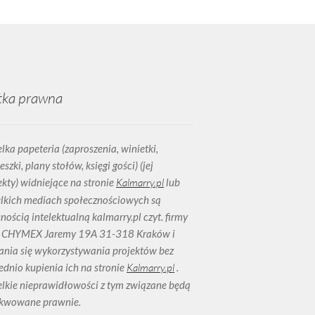
tka prawna
lka papeteria (zaproszenia, winietki,
szki, plany stołów, księgi gości) (jej
ekty) widniejące na stronie
Kalmarry.pl
lub
lkich mediach społecznościowych są
nością intelektualną kalmarry.pl czyt. firmy
 CHYMEX Jaremy 19A 31-318 Kraków i
ania się wykorzystywania projektów bez
ednio kupienia ich na stronie
Kalmarry.pl
.
lkie nieprawidłowości z tym związane będą
kwowane prawnie.