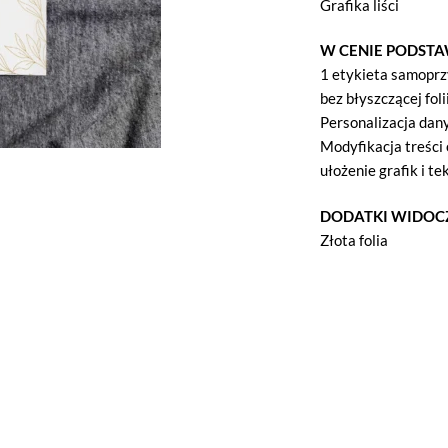
Grafika liści
W CENIE PODST
1 etykieta samopr
bez błyszczącej foli
Personalizacja dan
Modyfikacja treści 
ułożenie grafik i te
DODATKI WIDOC
Złota folia