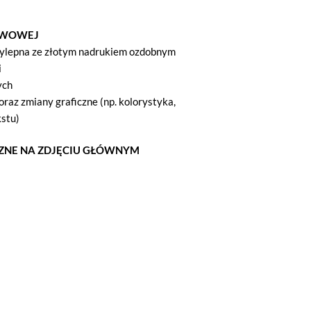
AWOWEJ
zylepna ze złotym nadrukiem ozdobnym
i
ych
oraz zmiany graficzne (np. kolorystyka,
kstu)
ZNE NA ZDJĘCIU GŁÓWNYM