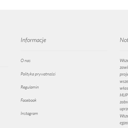
Informacje
No
O nas
Wsze
zawie
Polityka prywatności
proj
wsze
Regulamin
włas
HUP
Facebook
zabr
uprz
Instagram
Wsze
egze