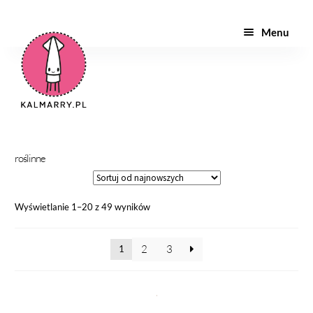
Menu
ZAPROSZENIA
PAPETERIA
TWÓJ PROJEKT
roślinne
INNE
WYPRÓBUJ
Wyświetlanie 1–20 z 49 wyników
2
3
1