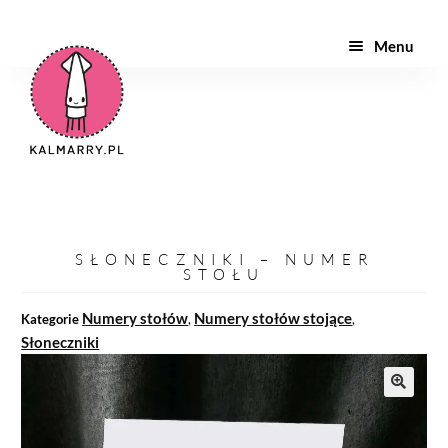
Menu
ZAPROSZENIA
PAPETERIA
TWÓJ PROJEKT
INNE
SŁONECZNIKI – NUMER
STOŁU
WYPRÓBUJ
Numery stołów
Numery stołów stojące
Kategorie
,
,
Słoneczniki