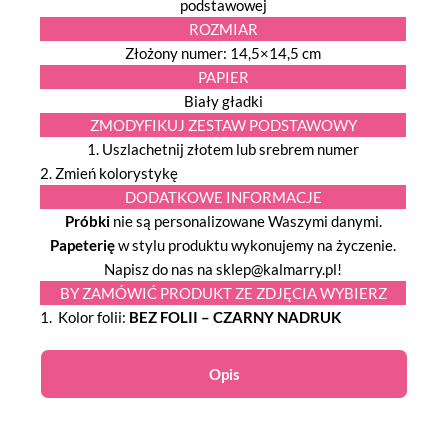
podstawowej
ROZMIAR
Złożony numer: 14,5×14,5 cm
PAPIER
Biały gładki
ZMODYFIKUJ ZESTAW PODSTAWOWY
1. Uszlachetnij złotem lub srebrem numer
2. Zmień kolorystykę
DODATKOWE INFORMACJE
Próbki
nie są personalizowane Waszymi danymi.
Papeterię
w stylu produktu wykonujemy na życzenie.
Napisz do nas na sklep@kalmarry.pl!
BY ZAMÓWIĆ PRODUKT ZE ZDJĘCIA WYBIERZ
1. Kolor folii:
BEZ FOLII – CZARNY NADRUK
Opis