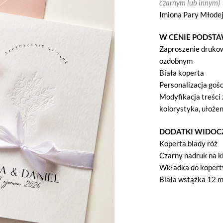
czarnym lub innym)
Imiona Pary Młode
W CENIE PODST
Zaproszenie druko
ozdobnym
Biała koperta
Personalizacja gośc
Modyfikacja treści 
kolorystyka, ułożeni
DODATKI WIDOC
Koperta blady róż
Czarny nadruk na k
Wkładka do kopert
Biała wstążka 12 