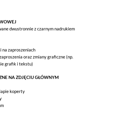
j
AWOWEJ
wane dwustronnie z czarnym nadrukiem
i na zaproszeniach
zaproszenia oraz zmiany graficzne (np.
e grafik i tekstu)
ZNE NA ZDJĘCIU GŁÓWNYM
lapie koperty
y
mm