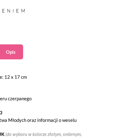
ZENIEM
Opis
e: 12 x 17 cm
ieru czerpanego
I
twa Młodych oraz informacji o weselu
UK
(do wyboru w kolorze złotym, srebrnym,