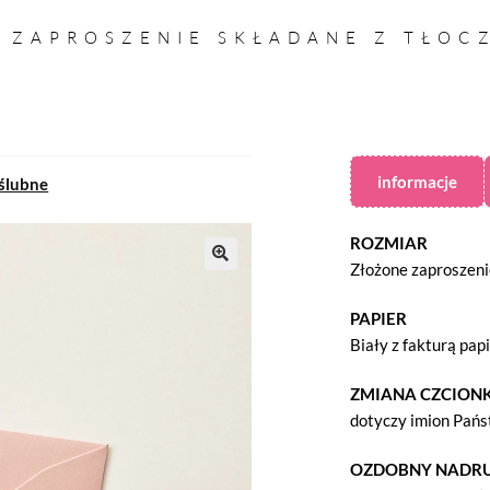
– ZAPROSZENIE SKŁADANE Z TŁOC
informacje
 ślubne
ROZMIAR
Złożone zaproszeni
PAPIER
Biały z fakturą pap
ZMIANA CZCIONK
dotyczy imion Pańs
OZDOBNY NADR